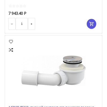
7 943.40
Р
−
+