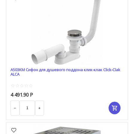
A503KM Сифон для душевого поддона клик-клак Click-Clak
ALCA
4 491.90
Р
−
+