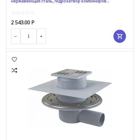
нержавеющая сталь, гидрозатвор комбиниров...
2 543.00
Р
−
+