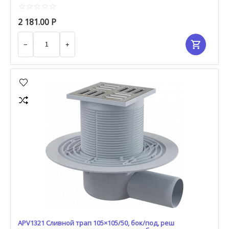
2 181.00
Р
−
+
APV1321 Сливной трап 105×105/50, бок/под, реш