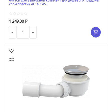
A471CR Ø50 Выпускной комплект для душевого поддона
хром пластик ALCAPLAST
1 249.00
Р
−
+