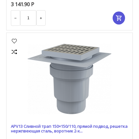
3 141.90
Р
−
+
APV13 Сливной трап 150×150/110, прямой подвод, решетка
нержпвеющая сталь, воротник 2-х...