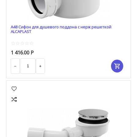
A48 Сифон для душевого поддона с нерж решеткой
ALCAPLAST
1 416.00
Р
−
+