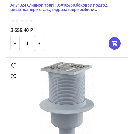
APV1324 Сливной трап 105×105/50,боковой подвод,
решетка нерж сталь, гидрозатвор комбини...
3 659.40
Р
−
+