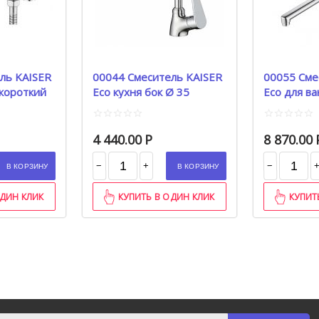
ль KAISER
00044 Смеситель KAISER
00055 Сме
 короткий
Eco кухня бок Ø 35
Eco для ва
перекл Betta Ø 35
cm
4 440.00
Р
8 870.00
−
−
+
В КОРЗИНУ
В КОРЗИНУ
ОДИН КЛИК
КУПИТЬ В ОДИН КЛИК
КУПИТ