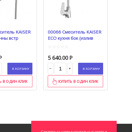
ситель KAISER
00066 Смеситель KAISER
нны встр
ECO кухня бок (излив
 L-40
гибкий) Ø35
Р
5 640.00
Р
−
+
+
В КОРЗИНУ
В КОРЗИНУ
Ь В ОДИН КЛИК
КУПИТЬ В ОДИН КЛИК