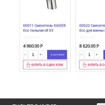
00011 Смеситель KAISER
00022 Смесите
Eco тюльпан Ø 35
Eco для ванны
нос Ø 35
4 960.00
Р
8 620.00
Р
−
−
+
+
В КОРЗИНУ
КУПИТЬ В ОДИН КЛИК
КУПИТЬ В 