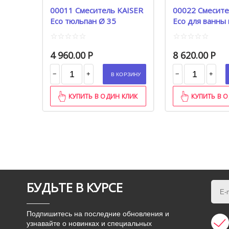
00011 Смеситель KAISER
00022 Смесите
Eco тюльпан Ø 35
Eco для ванны
нос Ø 35
4 960.00
Р
8 620.00
Р
−
−
+
+
В КОРЗИНУ
КУПИТЬ В ОДИН КЛИК
КУПИТЬ В 
БУДЬТЕ В КУРСЕ
Подпишитесь на последние обновления и
узнавайте о новинках и специальных