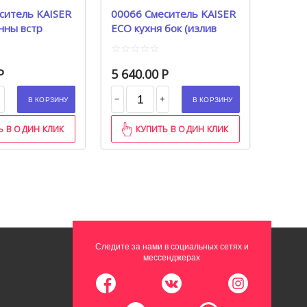
ситель KAISER
00066 Смеситель KAISER
нны встр
ECO кухня бок (излив
 L-40
гибкий) Ø35
Р
5 640.00
Р
−
+
+
В КОРЗИНУ
В КОРЗИНУ
Ь В ОДИН КЛИК
КУПИТЬ В ОДИН КЛИК
Следите за нами в социальных сетях и
мессенджерах