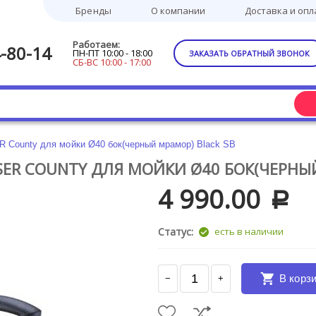
Бренды
О компании
Доставка и опл
Работаем:
-80-14
ПН-ПТ 10:00 - 18:00
ЗАКАЗАТЬ ОБРАТНЫЙ ЗВОНОК
СБ-ВС 10:00 - 17:00
R County для мойки Ø40 бок(черный мрамор) Black SB
ISER COUNTY ДЛЯ МОЙКИ Ø40 БОК(ЧЕРНЫ
4 990.00
Р
Статус:
есть в наличии
В корз
−
+