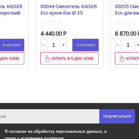
ль KAISER
00044 Смеситель KAISER
00055 Сме
 короткий
Eco кухня бок Ø 35
Eco для ва
перекл Betta Ø 35
cm
4 440.00
Р
8 870.00
−
−
+
В КОРЗИНУ
В КОРЗИНУ
ОДИН КЛИК
КУПИТЬ В ОДИН КЛИК
КУПИТ
ПОДПИСАТЬСЯ
Я согласен на обработку
персональных данных,
а
также
с условиями подписки