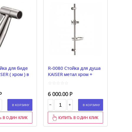
йка для биде
R-0080 Стойка для душа
ром ) в
KAISER метал хром +
мыльница
Р
6 000.00
Р
−
+
+
В КОРЗИНУ
В КОРЗИНУ
Ь В ОДИН КЛИК
КУПИТЬ В ОДИН КЛИК