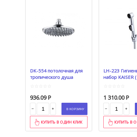
DK-554 потолочная для
LH-223 Гигиен
тропического душа
набор KAISER ( 
(D=200мм)
блистере)
936.09
Р
1 310.00
Р
−
−
+
+
В КОРЗИНУ
КУПИТЬ В ОДИН КЛИК
КУПИТЬ В 