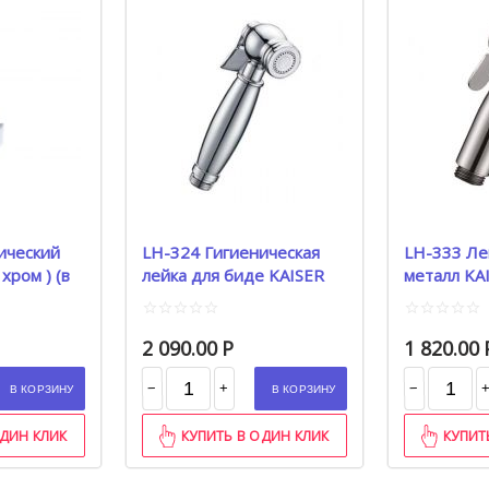
ический
LH-324 Гигиеническая
LH-333 Ле
хром ) (в
лейка для биде KAISER
металл KAISER ( х
металл (хром)
коробке
2 090.00
Р
1 820.00
−
−
+
В КОРЗИНУ
В КОРЗИНУ
ОДИН КЛИК
КУПИТЬ В ОДИН КЛИК
КУПИТ