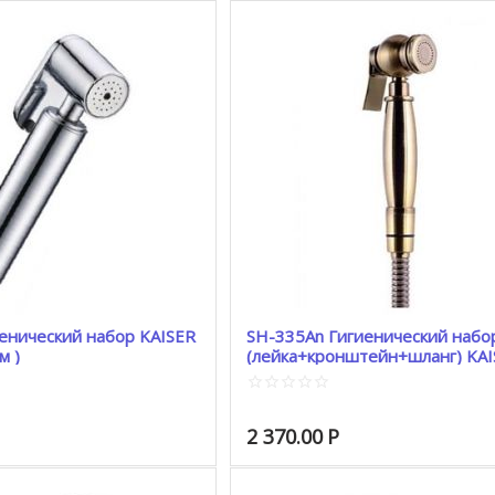
енический набор KAISER
SH-335An Гигиенический набо
м )
(лейка+кронштейн+шланг) KAISER
металл (бронза)
2 370.00
Р