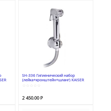
р
SH-336 Гигиенический набор
(лейка+кронштейн+шланг) KAISER
металл хром (в блистере)
2 450.00
Р