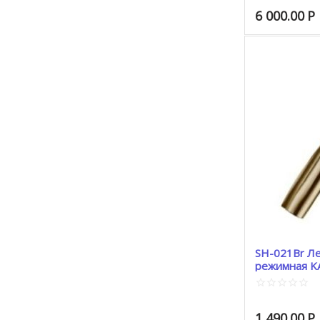
6 000.00
Р
SH-021Br Ле
режимная KA
1 490.00
Р