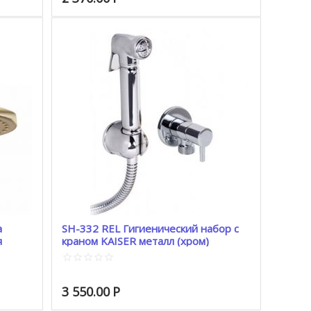
а
SH-332 REL Гигиенический набор с
я
краном KAISER металл (хром)
3 550.00
Р