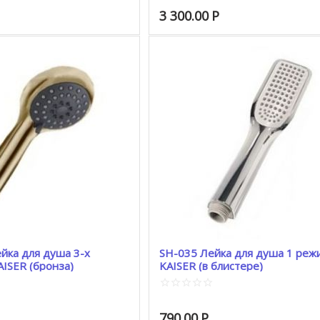
3 300.00
Р
йка для душа 3-х
SH-035 Лейка для душа 1 режимная
ISER (бронза)
KAISER (в блистере)
790.00
Р