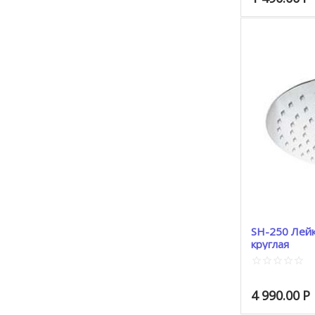
SH-250 Лейк
круглая
4 990.00
Р