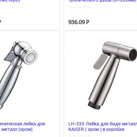
Р
936.09
Р
еническая лейка для
LH-333 Лейка для биде метал
 металл (хром)
KAISER ( хром ) в коробке