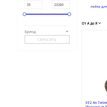
лейка дл
От А до Я
Бренд
СБРОСИТЬ
332 An Гиги
(бронза) (в 