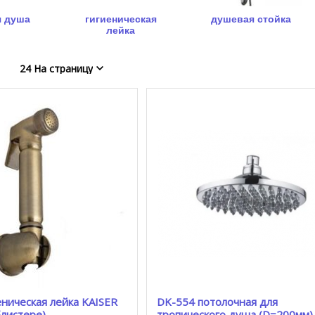
я душа
гигиеническая
душевая стойка
лейка
24 На страницу
еническая лейка KAISER
DK-554 потолочная для
блистере)
тропического душа (D=200мм)