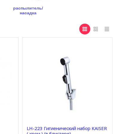
распылитель/
насадка
LH-223 Гигиенический набор KAISER
( хром ) (в блистере)