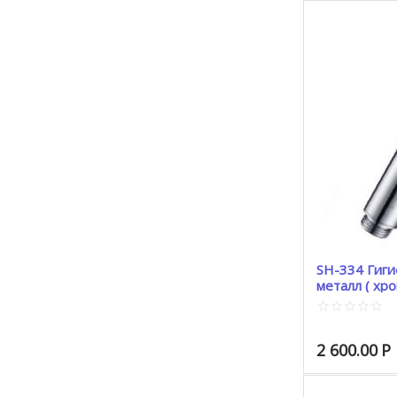
SH-334 Гиги
металл ( хро
2 600.00
Р