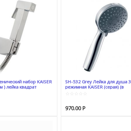
енический набор KAISER
SH-532 Grey Лейка для душа 3
м ) лейка квадрат
режимная KAISER (серая) (в
блистере)
970.00
Р