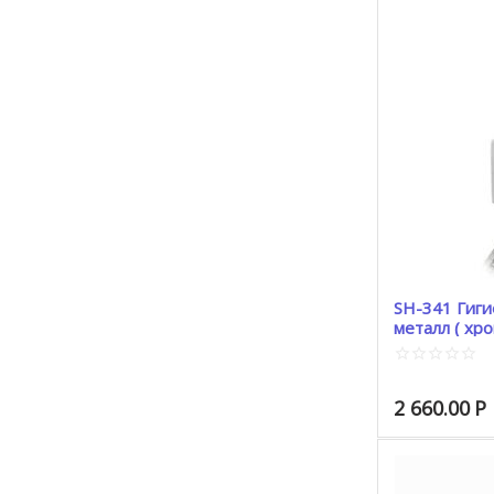
SH-341 Гиги
металл ( хро
2 660.00
Р