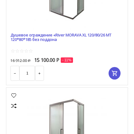
Душевое ограждение «River MORAVA XL 120/80/26 МТ
120*80*185 без поддона
15 100.00
Р
16 912.00
- 11%
Р
−
+