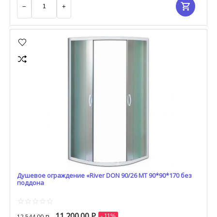
−
+
Душевое ограждение «River DON 90/26 МТ 90*90*170 без
поддона
11 200.00
Р
12 544.00
- 11%