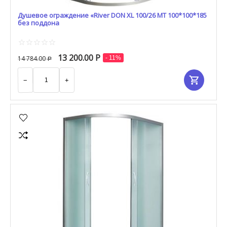
Душевое ограждение «River DON XL 100/26 МТ 100*100*185
без поддона
13 200.00
Р
14 784.00
- 11%
Р
−
+