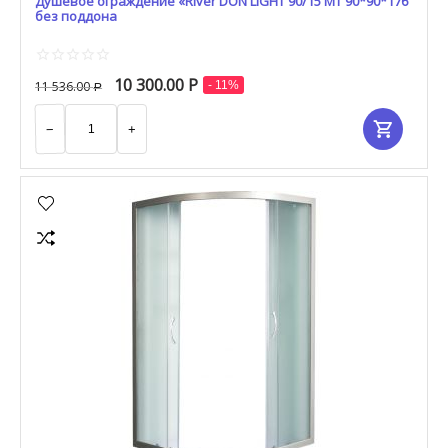
Душевое ограждение «River DON LIGHT 90/15 МТ 90*90*176
без поддона
10 300.00
Р
11 536.00
- 11%
Р
−
+