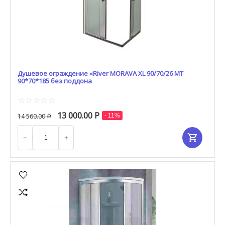
Душевое ограждение «River MORAVA XL 90/70/26 МТ
90*70*185 без поддона
13 000.00
Р
14 560.00
- 11%
Р
−
+