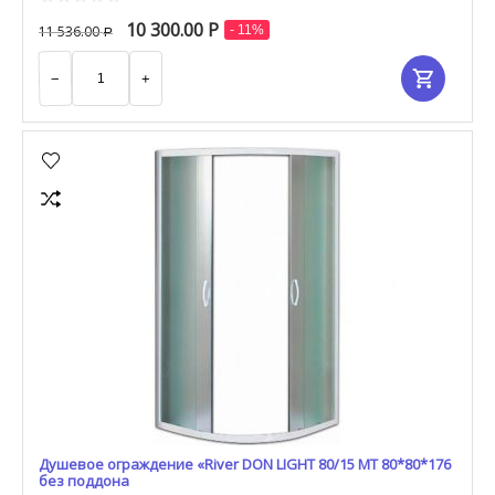
10 300.00
Р
11 536.00
- 11%
Р
−
+
Душевое ограждение «River DON LIGHT 80/15 МТ 80*80*176
без поддона