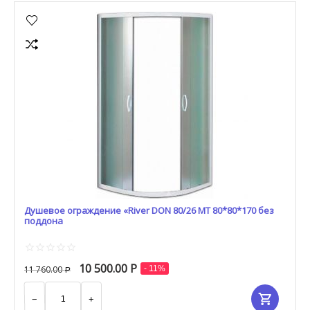
Душевое ограждение «River DON 80/26 МТ 80*80*170 без
поддона
10 500.00
Р
11 760.00
- 11%
Р
−
+