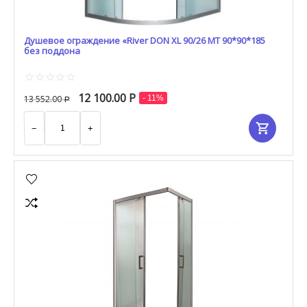
Душевое ограждение «River DON XL 90/26 МТ 90*90*185
без поддона
12 100.00
Р
13 552.00
- 11%
Р
−
+