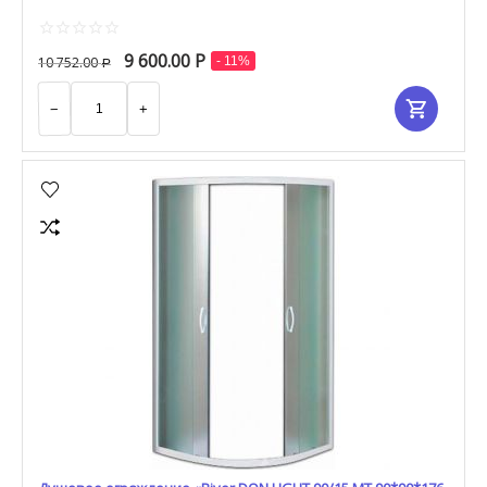
9 600.00
Р
10 752.00
- 11%
Р
−
+