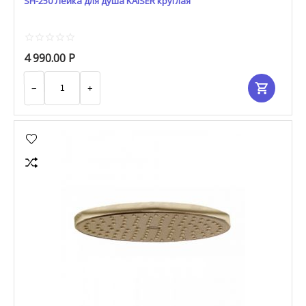
SH-250 Лейка для душа KAISER круглая
4 990.00
Р
−
+